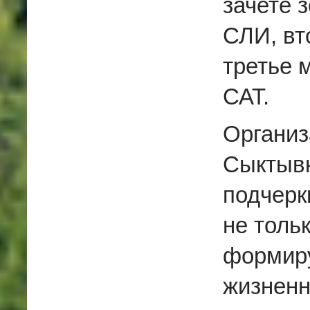
зачете 
СЛИ, вт
третье 
САТ.
Организ
Сыктывк
подчерк
не толь
формиру
жизненн