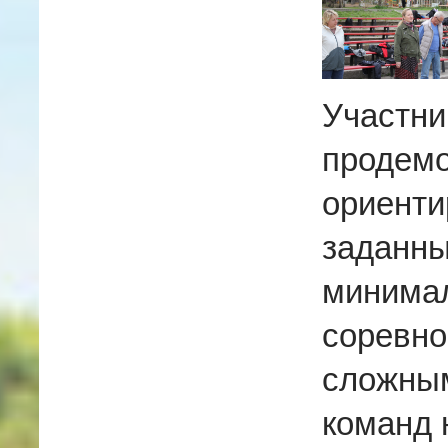
Участни
продемо
ориенти
заданны
минимал
соревн
сложным
команд 