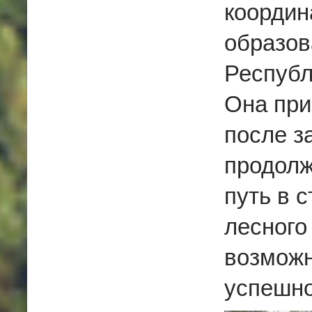
координ
образов
Республ
Она при
после з
продолж
путь в 
лесного
возможн
успешно