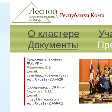
О кластере
Уч
Документы
Пр
Председатель совета
ЛОК РК –
Жиделева В. В.
E-mail:
valentina.zhideleva@ya.ru
тел.: 8 (8212) 285-526
Координатор ЛОК РК –
Седусова Н. М.
E-mail:
indep@sfi.komi.com
тел.: 8(8212) 20-56-82