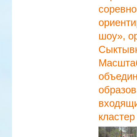
соревно
ориенти
шоу», о
Сыктывк
Масштаб
объедин
образов
входящи
кластер