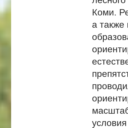
лесного
Коми. Р
а также
образов
ориенти
естеств
препятс
проводи
ориенти
масштаб
условия