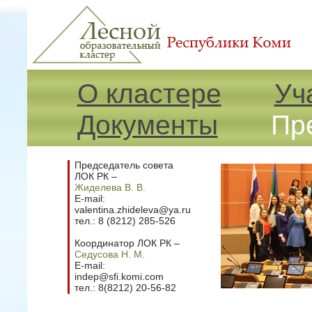
О кластере
Уч
Документы
Пр
Председатель совета
ЛОК РК –
Жиделева В. В.
E-mail:
valentina.zhideleva@ya.ru
тел.: 8 (8212) 285-526
Координатор ЛОК РК –
Седусова Н. М.
E-mail:
indep@sfi.komi.com
тел.: 8(8212) 20-56-82