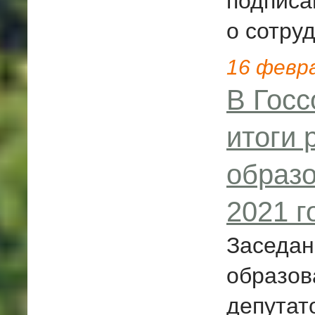
подписа
о сотру
16
февр
В Госс
итоги 
образо
2021 г
Заседан
образов
депутат