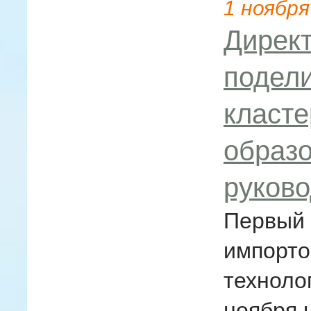
1
ноября
Дирек
подел
класте
образ
руково
Первый 
импорто
техноло
ноября 