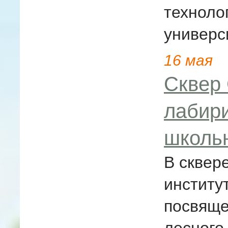
техноло
универс
16
мая
Сквер
лабири
школь
В сквер
институ
посвяще