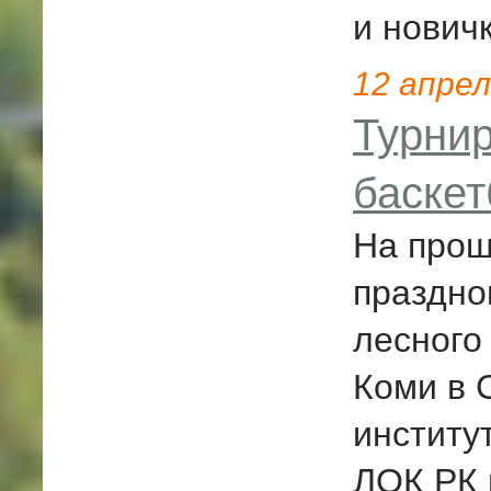
и новичк
12
апрел
Турнир
баскет
На прош
праздно
лесного
Коми в 
институ
ЛОК РК 