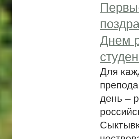
Первы
поздра
Днем р
студен
Для каж
препода
день – 
российс
Сыктывк
чествов