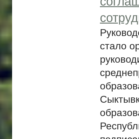
соглаш
сотруд
Руковод
стало о
руковод
средне
образов
Сыктывк
образов
Республ