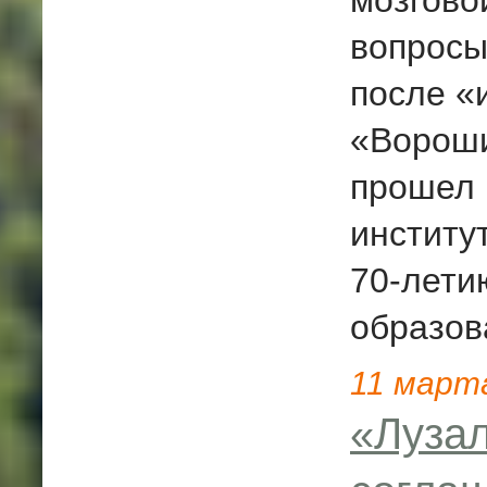
мозгово
вопросы
после «
«Вороши
прошел 
институ
70-лети
образов
11
март
«Луза