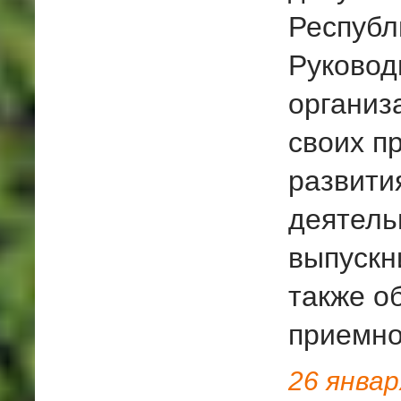
Республ
Руковод
организ
своих п
развити
деятель
выпускн
также о
приемно
26
январ